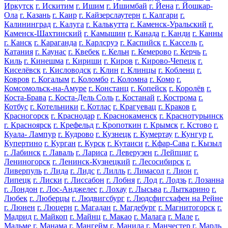
Иркутск
г. Искитим
г. Ишим
г. Ишимбай
г. Йена
г. Йошкар-
Ола
г. Казань
г. Каир
г. Кайзерслаутерн
г. Калгари
г.
Калининград
г. Калуга
г. Калькутта
г. Каменск-Уральский
г.
Каменск-Шахтинский
г. Камышин
г. Канада
г. Канди
г. Канны
г. Канск
г. Караганда
г. Карлсруэ
г. Каспийск
г. Кассель
г.
Катания
г. Каунас
г. Квебек
г. Кельн
г. Кемерово
г. Керчь
г.
Киль
г. Кинешма
г. Кириши
г. Киров
г. Кирово-Чепецк
г.
Киселёвск
г. Кисловодск
г. Клин
г. Клинцы
г. Кобленц
г.
Ковров
г. Когалым
г. Коломбо
г. Коломна
г. Комо
г.
Комсомольск-на-Амуре
г. Констанц
г. Копейск
г. Королёв
г.
Коста-Брава
г. Коста-Дель Соль
г. Костанай
г. Кострома
г.
Котбус
г. Котельники
г. Котлас
г. Крагуевац
г. Краков
г.
Красногорск
г. Краснодар
г. Краснокаменск
г. Краснотурьинск
г. Красноярск
г. Крефельд
г. Кропоткин
г. Крымск
г. Кстово
г.
Куала- Лампур
г. Кудрово
г. Кузнецк
г. Кумертау
г. Кунгур
г.
Купертино
г. Курган
г. Курск
г. Кутаиси
г. Кфар-Сава
г. Кызыл
г. Лабинск
г. Лаваль
г. Лариса
г. Леверузен
г. Лейпциг
г.
Лениногорск
г. Ленинск-Кузнецкий
г. Лесосибирск
г.
Ливерпуль
г. Лида
г. Лидс
г. Лилль
г. Лимасол
г. Лион
г.
Липецк
г. Лиски
г. Лиссабон
г. Лобня
г. Лод
г. Лодзь
г. Лозанна
г. Лондон
г. Лос-Анджелес
г. Лохау
г. Лысьва
г. Лыткарино
г.
Любек
г. Люберцы
г. Людвигсбург
г. Людсфигсхафен на Рейне
г. Люнен
г. Люцерн
г. Магадан
г. Магдебург
г. Магнитогорск
г.
Мадрид
г. Майкоп
г. Майнц
г. Макао
г. Малага
г. Мале
г.
Мальме
г. Манама
г. Мангейм
г. Манила
г. Манчестер
г. Марль