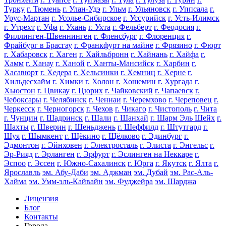
Турку
г. Тюмень
г. Улан-Удэ
г. Ульм
г. Ульяновск
г. Уппсала
г.
Урус-Мартан
г. Усолье-Сибирское
г. Уссурийск
г. Усть-Илимск
г. Утрехт
г. Уфа
г. Ухань
г. Ухта
г. Фельберт
г. Феодосия
г.
Филлинген-Швеннинген
г. Фленсбург
г. Флоренция
г.
Фрайбург в Брасгау
г. Франкфурт на майне
г. Фрязино
г. Фюрт
г. Хабаровск
г. Хаген
г. Хайльбронн
г. Хайнань
г. Хайфа
г.
Хамм
г. Ханау
г. Ханой
г. Ханты-Мансийск
г. Харбин
г.
Хасавюрт
г. Хедера
г. Хельсинки
г. Хемниц
г. Херне
г.
Хильдесхайм
г. Химки
г. Холон
г. Хошемин
г. Хургада
г.
Хьюстон
г. Цвикау
г. Цюрих
г. Чайковский
г. Чапаевск
г.
Чебоксары
г. Челябинск
г. Ченнаи
г. Черемхово
г. Череповец
г.
Черкесск
г. Черногорск
г. Чехов
г. Чикаго
г. Чистополь
г. Чита
г. Чунцин
г. Шадринск
г. Шали
г. Шанхай
г. Шарм Эль Шейх
г.
Шахты
г. Шверин
г. Шеньджень
г. Шеффилд
г. Штутгард
г.
Шуя
г. Шымкент
г. Щёкино
г. Щёлково
г. Эдинбург
г.
Эдмонтон
г. Эйнховен
г. Электросталь
г. Элиста
г. Энгельс
г.
Эр-Рияд
г. Эрланген
г. Эрфурт
г. Эслинген на Неккаре
г.
Эспоо
г. Эссен
г. Южно-Сахалинск
г. Юрга
г. Якутск
г. Ялта
г.
Ярославль
эм. Абу-Даби
эм. Аджман
эм. Дубай
эм. Рас-Аль-
Хайма
эм. Умм-эль-Кайвайн
эм. Фуджейра
эм. Шарджа
Лицензия
Блог
Контакты
Города