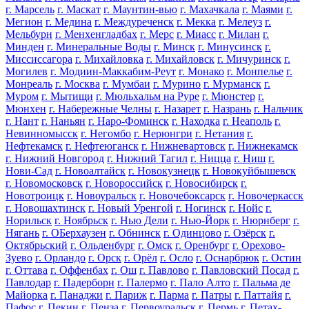
г. Марсель
г. Маскат
г. Маунтин-вью
г. Махачкала
г. Маями
г.
Мегион
г. Медина
г. Междуреченск
г. Мекка
г. Мелеуз
г.
Мельбурн
г. Менхенгладбах
г. Мерс
г. Миасс
г. Милан
г.
Минден
г. Минеральные Воды
г. Минск
г. Минусинск
г.
Миссиссагора
г. Михайловка
г. Михайловск
г. Мичуринск
г.
Могилев
г. Модиин-Маккабим-Реут
г. Монако
г. Монпелье
г.
Монреаль
г. Москва
г. Мумбаи
г. Мурино
г. Мурманск
г.
Муром
г. Мытищи
г. Мюльхальм на Руре
г. Мюнстер
г.
Мюнхен
г. Набережные Челны
г. Назарет
г. Назрань
г. Нальчик
г. Нант
г. Наньян
г. Наро-Фоминск
г. Находка
г. Неаполь
г.
Невинномысск
г. Негомбо
г. Нерюнгри
г. Нетания
г.
Нефтекамск
г. Нефтеюганск
г. Нижневартовск
г. Нижнекамск
г. Нижний Новгород
г. Нижний Тагил
г. Ницца
г. Ниш
г.
Нови-Сад
г. Новоалтайск
г. Новокузнецк
г. Новокуйбышевск
г. Новомосковск
г. Новороссийск
г. Новосибирск
г.
Новотроицк
г. Новоуральск
г. Новочебоксарск
г. Новочеркасск
г. Новошахтинск
г. Новый Уренгой
г. Ногинск
г. Нойс
г.
Норильск
г. Ноябрьск
г. Нью Дели
г. Нью-Йорк
г. Нюрнберг
г.
Нягань
г. ОБерхаузен
г. Обнинск
г. Одинцово
г. Озёрск
г.
Октябрьский
г. Ольденбург
г. Омск
г. Оренбург
г. Орехово-
Зуево
г. Орландо
г. Орск
г. Орёл
г. Осло
г. Оснарбрюк
г. Остин
г. Оттава
г. Оффенбах
г. Ош
г. Павлово
г. Павловский Посад
г.
Павлодар
г. Падерборн
г. Палермо
г. Пало Алто
г. Пальма де
Майорка
г. Панаджи
г. Париж
г. Парма
г. Патры
г. Паттайя
г.
Пафос
г. Пекин
г. Пенза
г. Первоуральск
г. Пермь
г. Петах-