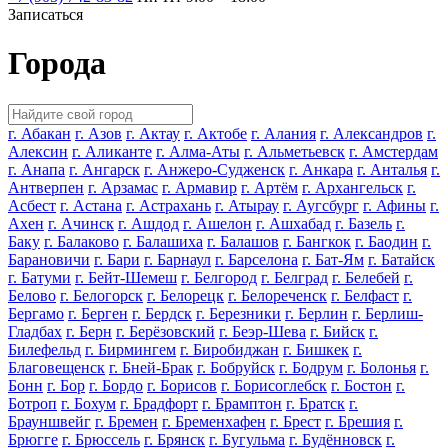
Записаться
Города
г. Абакан
г. Азов
г. Актау
г. Актобе
г. Алания
г. Александров
г.
Алексин
г. Аликанте
г. Алма-Аты
г. Альметьевск
г. Амстердам
г. Анапа
г. Ангарск
г. Анжеро-Судженск
г. Анкара
г. Анталья
г.
Антверпен
г. Арзамас
г. Армавир
г. Артём
г. Архангельск
г.
Асбест
г. Астана
г. Астрахань
г. Атырау
г. Аугсбург
г. Афины
г.
Ахен
г. Ачинск
г. Ашдод
г. Ашелон
г. Ашхабад
г. Базель
г.
Баку
г. Балаково
г. Балашиха
г. Балашов
г. Бангкок
г. Баодин
г.
Барановичи
г. Бари
г. Барнаул
г. Барселона
г. Бат-Ям
г. Батайск
г. Батуми
г. Бейт-Шемеш
г. Белгород
г. Белград
г. Белебей
г.
Белово
г. Белогорск
г. Белорецк
г. Белореченск
г. Белфаст
г.
Бергамо
г. Берген
г. Бердск
г. Березники
г. Берлин
г. Берлиш-
Гладбах
г. Берн
г. Берёзовский
г. Беэр-Шева
г. Бийск
г.
Билефельд
г. Бирмингем
г. Биробиджан
г. Бишкек
г.
Благовещенск
г. Бней-Брак
г. Бобруйск
г. Бодрум
г. Болонья
г.
Бонн
г. Бор
г. Бордо
г. Борисов
г. Борисоглебск
г. Бостон
г.
Ботроп
г. Бохум
г. Брадфорт
г. Брамптон
г. Братск
г.
Брауншвейг
г. Бремен
г. Бременхафен
г. Брест
г. Брешия
г.
Брюгге
г. Брюссель
г. Брянск
г. Бугульма
г. Будённовск
г.