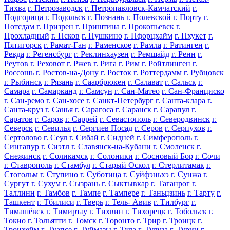
Тихва
г. Петрозаводск
г. Петропавловск-Камчатский
г.
Подгорица
г. Подольск
г. Познань
г. Полевской
г. Порту
г.
Потсдам
г. Призрен
г. Приштина
г. Прокопьевск
г.
Прохладный
г. Псков
г. Пушкино
г. Пфорцхайм
г. Пхукет
г.
Пятигорск
г. Рамат-Ган
г. Раменское
г. Рамла
г. Ратинген
г.
Ревда
г. Регенсбург
г. Реклинхаузен
г. Ремшайд
г. Ренн
г.
Реутов
г. Реховот
г. Ржев
г. Рига
г. Рим
г. Ройтлинген
г.
Россошь
г. Ростов-на-Дону
г. Росток
г. Роттердамм
г. Рубцовск
г. Рыбинск
г. Рязань
г. Саарбрюкен
г. Салават
г. Сальск
г.
Самара
г. Самарканд
г. Самсун
г. Сан-Матео
г. Сан-Франциско
г. Сан-ремо
г. Сан-хосе
г. Санкт-Петербург
г. Санта-клара
г.
Санта-круз
г. Санья
г. Сарагоса
г. Саранск
г. Сарапул
г.
Саратов
г. Саров
г. Саррей
г. Севастополь
г. Северодвинск
г.
Северск
г. Севилья
г. Сергиев Посад
г. Серов
г. Серпухов
г.
Сертолово
г. Сеул
г. Сибай
г. Сидней
г. Симферополь
г.
Сингапур
г. Сиэтл
г. Славянск-на-Кубани
г. Смоленск
г.
Снежинск
г. Соликамск
г. Солоники
г. Сосновый Бор
г. Сочи
г. Ставрополь
г. Стамбул
г. Старый Оскол
г. Стерлитамак
г.
Стогольм
г. Ступино
г. Суботица
г. Суйфэньхэ
г. Сунжа
г.
Сургут
г. Сухум
г. Сызрань
г. Сыктывкар
г. Таганрог
г.
Таллинн
г. Тамбов
г. Тампе
г. Тампере
г. Таньцзинь
г. Тарту
г.
Ташкент
г. Тбилиси
г. Тверь
г. Тель- Авив
г. Тилбург
г.
Тимашёвск
г. Тимиртау
г. Тихвин
г. Тихорецк
г. Тобольск
г.
Токио
г. Тольятти
г. Томск
г. Торонто
г. Трир
г. Троицк
г.
Тронхейм
г. Туапсе
г. Туймазы
г. Тула
г. Тулуза
г. Турин
г.