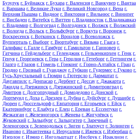
Бузулук
г. Буйнакск
г. Бухара
г. Валенсия
г. Ванкувер
г. Вантаа
г. Варшава
г. Великие Луки
г. Великий Новгород
г. Вена
г.
Верхняя Пышма
г. Видное
г. Виктория
г. Вильнюс
г. Винипег
г. Висбаден
г. Витебск
г. Виттен
г. Владивосток
г. Владикавказ
г. Владимир
г. Волгоград
г. Волгодонск
г. Волжск
г. Волжский
г. Вологда
г. Вольск
г. Вольфсбург
г. Воркута
г. Воронеж
г.
Воскресенск
г. Воткинск
г. Вроцлов
г. Всеволожск
г.
Вупперталь
г. Выборг
г. Вюртцбург
г. Вязьма
г. Гаага
г.
Галифакс
г. Галле
г. Гамбург
г. Гамильтон
г. Ганновер
г.
Гатчина
г. Гейдельберг
г. Геленджик
г. Гельзенкирхен
г. Генк
г.
Генуя
г. Георгиевск
г. Гера
г. Герцлия
г. Гетеборг
г. Геттингем
г.
Глазго
г. Глазов
г. Гомель
г. Гонконг
г. Горно-Алтайск
г. Грац
г.
Гродно
г. Грозный
г. Гуанджоу
г. Губкин
г. Гудермес
г. Гуково
г.
Гусь-Хрустальный
г. Гюмри
г. Гютерсло
г. Дармштат
г.
Даугавпилс
г. Денпасар
г. Дербент
г. Дессау
г. Джакарта
г.
Джидда
г. Дзержинск
г. Дзержинский
г. Димитровград
г.
Дмитров
г. Долгопрудный
г. Домодедово
г. Донской
г.
Дортмунд
г. Доха
г. Дрезден
г. Дубна
г. Дуйсбург
г. Душанбе
г.
Дюрен
г. Дюссельдорф
г. Евпатория
г. Егорьевск
г. Ейск
г.
Екатеринбург
г. Елабуга
г. Елец
г. Ереван
г. Ессентуки
г.
Жезказган
г. Железногорск
г. Женева
г. Жигулёвск
г.
Жуковский
г. Зальцбург
г. Зальцгитер
г. Заречный
г.
Зеленогорск
г. Зеленодольск
г. Зиген
г. Златоуст
г. Золинген
г.
Иваново
г. Ивантеевка
г. Иерусалим
г. Ижевск
г. Избербаш
г.
Изерлон
г. Измир
г. Ингольштадт
г. Инсбрук
г. Ираклион
г.