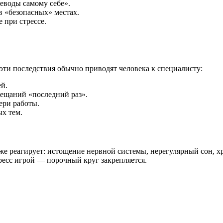
еводы самому себе».
в «безопасных» местах.
 при стрессе.
эти последствия обычно приводят человека к специалисту:
ей.
бещаний «последний раз».
ери работы.
х тем.
же реагирует: истощение нервной системы, нерегулярный сон, хр
тресс игрой — порочный круг закрепляется.