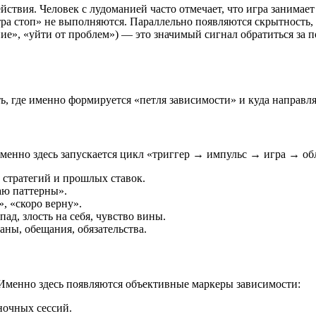
йствия. Человек с лудоманией часто отмечает, что игра занимает
втра стоп» не выполняются. Параллельно появляются скрытность, 
ние», «уйти от проблем») — это значимый сигнал обратиться за
ь, где именно формируется «петля зависимости» и куда направл
Именно здесь запускается цикл «триггер → импульс → игра → об
 стратегий и прошлых ставок.
аю паттерны».
», «скоро верну».
д, злость на себя, чувство вины.
ны, обещания, обязательства.
 Именно здесь появляются объективные маркеры зависимости:
 ночных сессий.