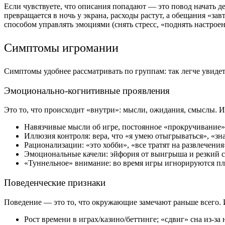
Если чувствуете, что описания попадают — это повод начать де
превращается в ночь у экрана, расходы растут, а обещания «за
способом управлять эмоциями (снять стресс, «поднять настрое
Симптомы игромании
Симптомы удобнее рассматривать по группам: так легче увидет
Эмоционально-когнитивные проявления
Это то, что происходит «внутри»: мысли, ожидания, смыслы. 
Навязчивые мысли об игре, постоянное «прокручивание»
Иллюзия контроля: вера, что «я умею отыгрываться», «зн
Рационализации: «это хобби», «все тратят на развлечения
Эмоциональные качели: эйфория от выигрыша и резкий спа
«Туннельное» внимание: во время игры игнорируются пла
Поведенческие признаки
Поведение — это то, что окружающие замечают раньше всего.
Рост времени в играх/казино/беттинге; «сдвиг» сна из-за