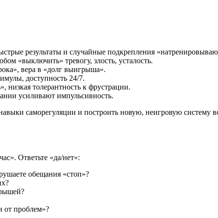
стрые результаты и случайные подкрепления «натренировывают
обом «выключить» тревогу, злость, усталость.
ока», вера в «долг выигрыша».
имулы, доступность 24/7.
, низкая толерантность к фрустрации.
сании усиливают импульсивность.
 навыки саморегуляции и построить новую, неигровую систему в
ас». Ответьте «да/нет»:
арушаете обещания «стоп»?
их?
грышей?
и от проблем»?