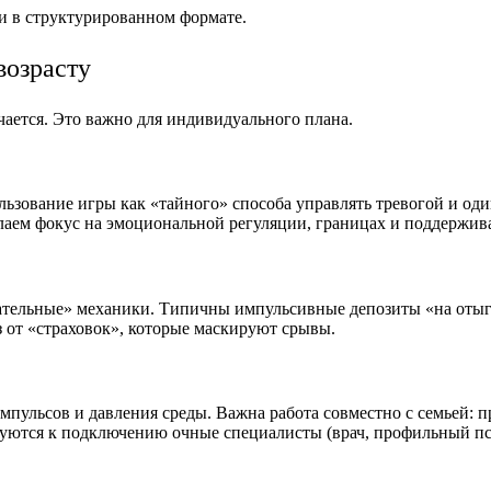
ии в структурированном формате.
возрасту
чается. Это важно для индивидуального плана.
ьзование игры как «тайного» способа управлять тревогой и од
лаем фокус на эмоциональной регуляции, границах и поддержи
ательные» механики. Типичны импульсивные депозиты «на отыг
з от «страховок», которые маскируют срывы.
пульсов и давления среды. Важна работа совместно с семьей: п
уются к подключению очные специалисты (врач, профильный пси