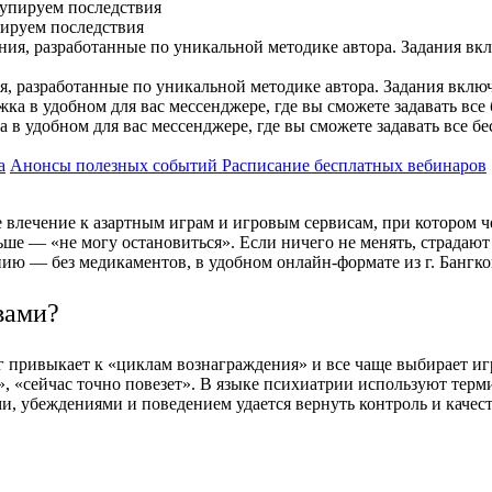
пируем последствия
, разработанные по уникальной методике автора. Задания вклю
в удобном для вас мессенджере, где вы сможете задавать все б
а
Анонсы полезных событий
Расписание бесплатных вебинаров
 влечение к азартным играм и игровым сервисам, при котором ч
льше — «не могу остановиться». Если ничего не менять, страдаю
ию — без медикаментов, в удобном онлайн-формате из г. Бангк
вами?
 привыкает к «циклам вознаграждения» и все чаще выбирает игр
», «сейчас точно повезет». В языке психиатрии используют терм
ми, убеждениями и поведением удается вернуть контроль и качес