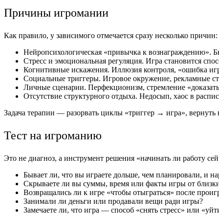
Причины игромании
Как правило, у зависимого отмечается сразу несколько причин:
Нейропсихологическая «привычка к вознаграждению». Бы
Стресс и эмоциональная регуляция. Игра становится спос
Когнитивные искажения. Иллюзия контроля, «ошибка игр
Социальные триггеры. Игровое окружение, рекламные ст
Личные сценарии. Перфекционизм, стремление «доказать»
Отсутствие структурного отдыха. Недосып, хаос в распи
Задача терапии — разорвать циклы «триггер → игра», вернуть
Тест на игроманию
Это не диагноз, а инструмент решения «начинать ли работу сейч
Бывает ли, что вы играете дольше, чем планировали, и н
Скрываете ли вы суммы, время или факты игры от близк
Возвращались ли к игре «чтобы отыграться» после прои
Занимали ли деньги или продавали вещи ради игры?
Замечаете ли, что игра — способ «снять стресс» или «уйт