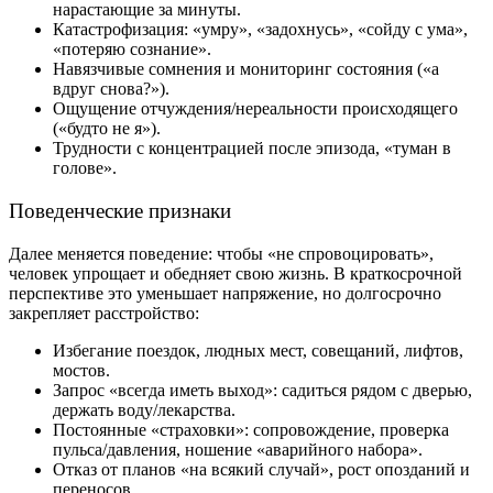
нарастающие за минуты.
Катастрофизация: «умру», «задохнусь», «сойду с ума»,
«потеряю сознание».
Навязчивые сомнения и мониторинг состояния («а
вдруг снова?»).
Ощущение отчуждения/нереальности происходящего
(«будто не я»).
Трудности с концентрацией после эпизода, «туман в
голове».
Поведенческие признаки
Далее меняется поведение: чтобы «не спровоцировать»,
человек упрощает и обедняет свою жизнь. В краткосрочной
перспективе это уменьшает напряжение, но долгосрочно
закрепляет расстройство:
Избегание поездок, людных мест, совещаний, лифтов,
мостов.
Запрос «всегда иметь выход»: садиться рядом с дверью,
держать воду/лекарства.
Постоянные «страховки»: сопровождение, проверка
пульса/давления, ношение «аварийного набора».
Отказ от планов «на всякий случай», рост опозданий и
переносов.