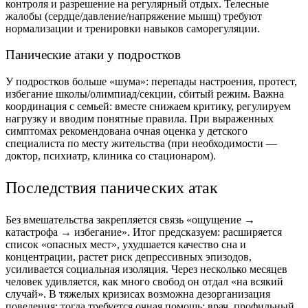
контроля и разрешение на регулярный отдых. Телесные
жалобы (сердце/давление/напряжение мышц) требуют
нормализации и тренировки навыков саморегуляции.
Панические атаки у подростков
У подростков больше «шума»: перепады настроения, протест,
избегание школы/олимпиад/секции, сбитый режим. Важна
координация с семьей: вместе снижаем критику, регулируем
нагрузку и вводим понятные правила. При выраженных
симптомах рекомендована очная оценка у детского
специалиста по месту жительства (при необходимости —
доктор, психиатр, клиника со стационаром).
Последствия панических атак
Без вмешательства закрепляется связь «ощущение →
катастрофа → избегание». Итог предсказуем: расширяется
список «опасных мест», ухудшается качество сна и
концентрации, растет риск депрессивных эпизодов,
усиливается социальная изоляция. Через несколько месяцев
человек удивляется, как много свобод он отдал «на всякий
случай». В тяжелых кризисах возможна дезорганизация
поведения; тогда требуется очная помощь: врач, профильный