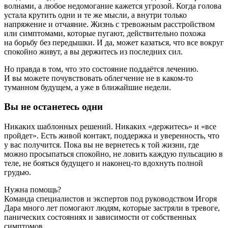
волнами, а любое недомогание кажется угрозой. Когда голова
устала крутить одни и те же мысли, а внутри только
напряжение и отчаяние. Жизнь с тревожным расстройством
или симптомами, которые пугают, действительно похожа
на борьбу без передышки. И да, может казаться, что все вокруг
спокойно живут, а вы держитесь из последних сил.
Но правда в том, что это состояние поддаётся лечению.
И вы можете почувствовать облегчение не в каком‑то
туманном будущем, а уже в ближайшие недели.
Вы не останетесь одни
Никаких шаблонных решений. Никаких «держитесь» и «все
пройдет». Есть живой контакт, поддержка и уверенность, что
у вас получится. Пока вы не вернетесь к той жизни, где
можно просыпаться спокойно, не ловить каждую пульсацию в
теле, не бояться будущего и наконец-то вдохнуть полной
грудью.
Нужна помощь?
Команда специалистов и экспертов под руководством Игоря
Дара много лет помогают людям, которые застряли в тревоге,
панических состояниях и зависимости от собственных
симптомов.