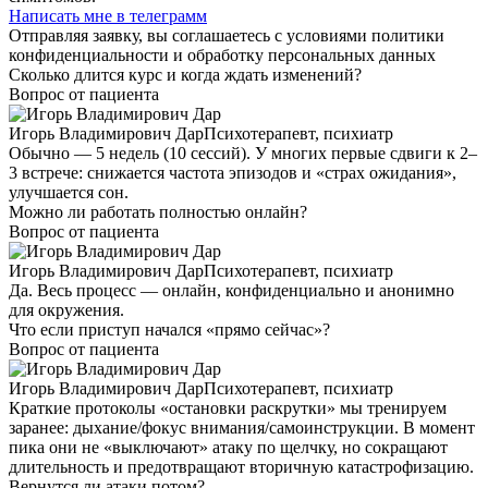
Написать мне в телеграмм
Отправляя заявку, вы соглашаетесь с условиями политики
конфиденциальности и обработку персональных данных
Сколько длится курс и когда ждать изменений?
Вопрос от пациента
Игорь Владимирович Дар
Психотерапевт, психиатр
Обычно — 5 недель (10 сессий). У многих первые сдвиги к 2–
3 встрече: снижается частота эпизодов и «страх ожидания»,
улучшается сон.
Можно ли работать полностью онлайн?
Вопрос от пациента
Игорь Владимирович Дар
Психотерапевт, психиатр
Да. Весь процесс — онлайн, конфиденциально и анонимно
для окружения.
Что если приступ начался «прямо сейчас»?
Вопрос от пациента
Игорь Владимирович Дар
Психотерапевт, психиатр
Краткие протоколы «остановки раскрутки» мы тренируем
заранее: дыхание/фокус внимания/самоинструкции. В момент
пика они не «выключают» атаку по щелчку, но сокращают
длительность и предотвращают вторичную катастрофизацию.
Вернутся ли атаки потом?