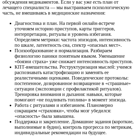
обсуждения медикаментов. Если у вас уже есть план от
лечащего специалиста — мы выстраиваем психологическую
часть, не вмешиваясь в медицинские назначения:
Диагностика и план. На первой онлайн-встрече
уточняем историю приступов, карты триггеров,
интерпретации, ритуалы и уровень избегания.
Определяем метрики: частота эпизодов, интенсивность
по шкале, латентность сна, спектр «опасных мест».
Психообразование и нормализация. Разбираем
физиологию паники понятным языком. Уменьшение
«боязни страха» уже снижает интенсивность приступов.
КПТ-вмешательства. Реструктуризация мыслей: учимся
распознавать катастрофизацию и заменять ее
реалистичными оценками. Поведенческие протоколы:
постепенное, дозированное возвращение в «страшные»
ситуации (экспозиции с профилактикой ритуалов).
Тренировка внимания и дыхания: навыки, которые
помогают «не подливать топлива» в момент эпизода.
Работа с ритуалами и избеганием. Планомерно
сокращаем «страховки», чтобы мозг убедился:
«опасность» была завышена.
Поддержка и закрепление. Домашние задания (короткие,
выполнимые в будни), контроль прогресса по метрикам,
индивидуальные рекомендации на будущее.