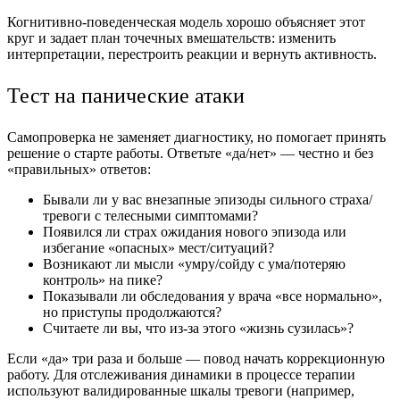
Когнитивно-поведенческая модель хорошо объясняет этот
круг и задает план точечных вмешательств: изменить
интерпретации, перестроить реакции и вернуть активность.
Тест на панические атаки
Самопроверка не заменяет диагностику, но помогает принять
решение о старте работы. Ответьте «да/нет» — честно и без
«правильных» ответов:
Бывали ли у вас внезапные эпизоды сильного страха/
тревоги с телесными симптомами?
Появился ли страх ожидания нового эпизода или
избегание «опасных» мест/ситуаций?
Возникают ли мысли «умру/сойду с ума/потеряю
контроль» на пике?
Показывали ли обследования у врача «все нормально»,
но приступы продолжаются?
Считаете ли вы, что из-за этого «жизнь сузилась»?
Если «да» три раза и больше — повод начать коррекционную
работу. Для отслеживания динамики в процессе терапии
используют валидированные шкалы тревоги (например,