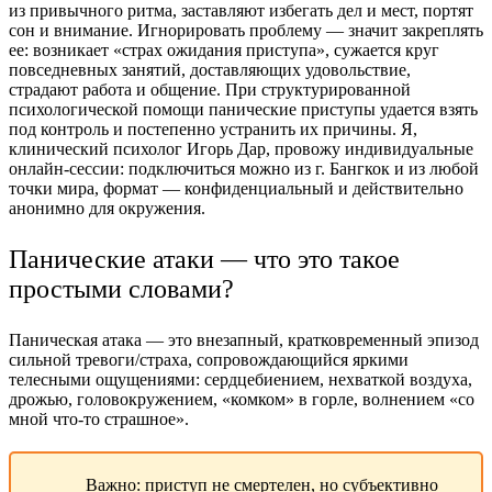
из привычного ритма, заставляют избегать дел и мест, портят
сон и внимание. Игнорировать проблему — значит закреплять
ее: возникает «страх ожидания приступа», сужается
круг
повседневных занятий, доставляющих удовольствие
,
страдают работа и общение. При структурированной
психологической помощи панические приступы удается взять
под контроль и постепенно устранить их причины. Я,
клинический психолог Игорь Дар, провожу индивидуальные
онлайн-сессии: подключиться можно из г. Бангкок и из любой
точки мира, формат — конфиденциальный и действительно
анонимно для окружения.
Панические атаки — что это такое
простыми словами?
Паническая атака — это внезапный, кратковременный эпизод
сильной тревоги/страха, сопровождающийся яркими
телесными ощущениями: сердцебиением, нехваткой воздуха,
дрожью, головокружением, «комком» в горле, волнением «со
мной что-то страшное».
Важно: приступ не смертелен, но субъективно